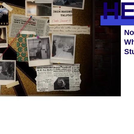
HE
No
Wh
St